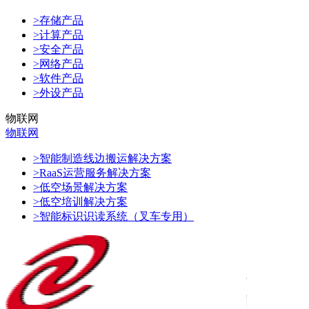
>存储产品
>计算产品
>安全产品
>网络产品
>软件产品
>外设产品
物联网
物联网
>智能制造线边搬运解决方案
>RaaS运营服务解决方案
>低空场景解决方案
>低空培训解决方案
>智能标识识读系统（叉车专用）