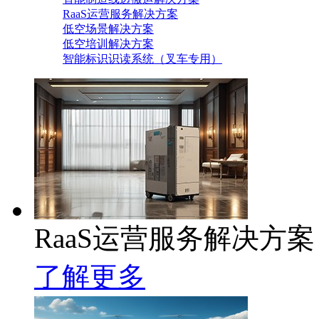
RaaS运营服务解决方案
低空场景解决方案
低空培训解决方案
智能标识识读系统（叉车专用）
RaaS运营服务解决方案
了解更多