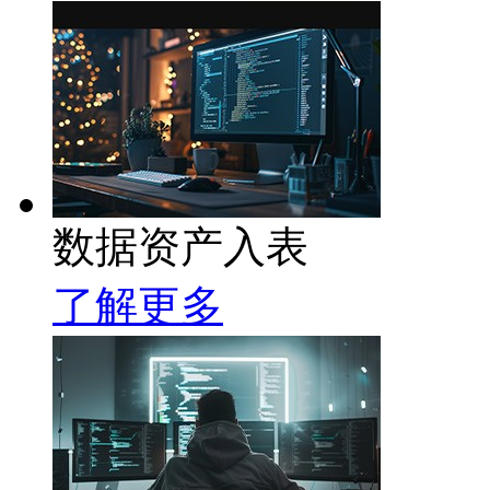
数据资产入表
了解更多