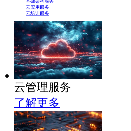
基础架构服务
云应用服务
云培训服务
云管理服务
了解更多