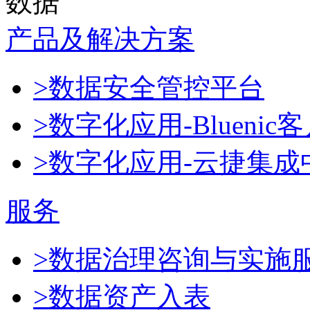
数据
产品及解决方案
>数据安全管控平台
>数字化应用-Blueni
>数字化应用-云捷集成
服务
>数据治理咨询与实施
>数据资产入表