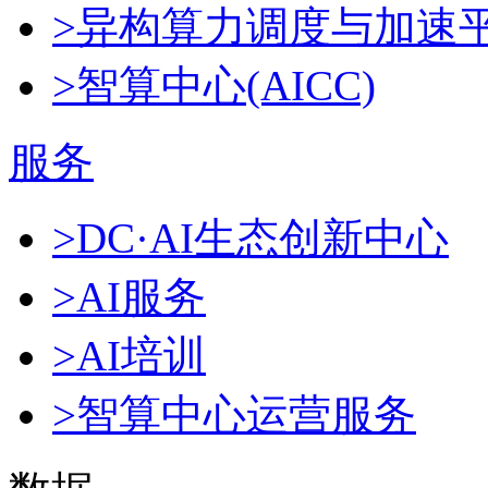
>异构算力调度与加速
>智算中心(AICC)
服务
>DC·AI生态创新中心
>AI服务
>AI培训
>智算中心运营服务