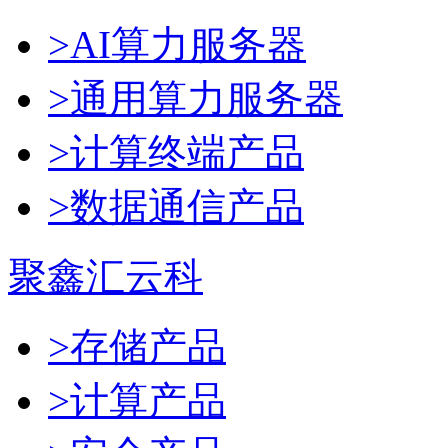
>AI算力服务器
>通用算力服务器
>计算终端产品
>数据通信产品
聚鑫汇云科
>存储产品
>计算产品