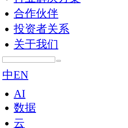
合作伙伴
投资者关系
关于我们
中
EN
AI
数据
云