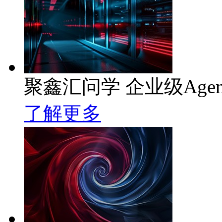
聚鑫汇问学 企业级Age
了解更多